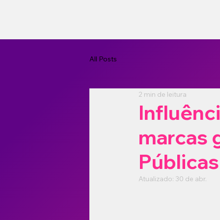
All Posts
2 min de leitura
Influênc
marcas 
Públicas
Atualizado:
30 de abr.