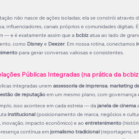
tação não nasce de ações isoladas; ela se constrói através d
, influenciadores, canais próprios e comunidades digitais. É
m — e é exatamente assim que a 
bcbiz
 atua ao lado de gran
mento, como 
Disney
 e 
Deezer
. Em nossa rotina, conectamos 
i
enimento
 para gerar conversas valiosas e consistentes.
elações Públicas Integradas (na prática da bcbiz
blicas integradas unem 
assessoria de imprensa
, 
marketing de
estão de reputação
 em um mesmo plano, com governança 
mplo, isso acontece em cada estreia — da 
janela de cinema
 
uta 
institucional
 (posicionamento de marca, negócios e cultur
s, inovação, impacto econômico) e ao 
entretenimento
 (histór
presença contínua em 
jornalismo tradicional
 (reportagens, en