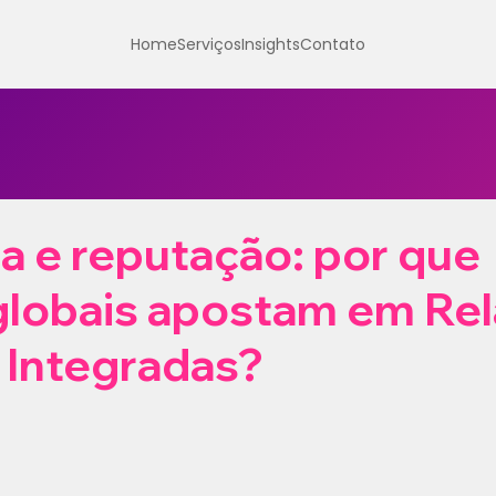
Home
Serviços
Insights
Contato
ia e reputação: por que
globais apostam em Re
 Integradas?