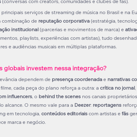
s
 (conversas com creators, comunidades e clubes de fãs).
rincipais serviços de streaming de música no Brasil e na Eu
a combinação de 
reputação corporativa
 (estratégia, tecnolog
ção institucional
 (parcerias e movimentos de marca) e 
ativa
amentos, playlists, experiências com artistas), tudo desenha
res e audiências musicais em múltiplas plataformas.
s globais investem nessa integração?
elevância dependem de 
presença coordenada
 e 
narrativas c
lme, cada peça do plano reforça a outra: a 
crítica no jornal
,
om influencers
, o 
behind the scenes
 nos canais proprietári
o alcance. O mesmo vale para a 
Deezer
: 
reportagens
 refor
ng em tecnologia, 
conteúdos editoriais
 com artistas e 
fãs
 ge
ece marca e negócio.