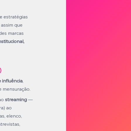
e estratégias 
 assim que 
des marcas 
nstitucional, 
)
 influência
, 
e mensuração.
ao 
streaming
 — 
a) ao 
ias, elenco, 
trevistas, 