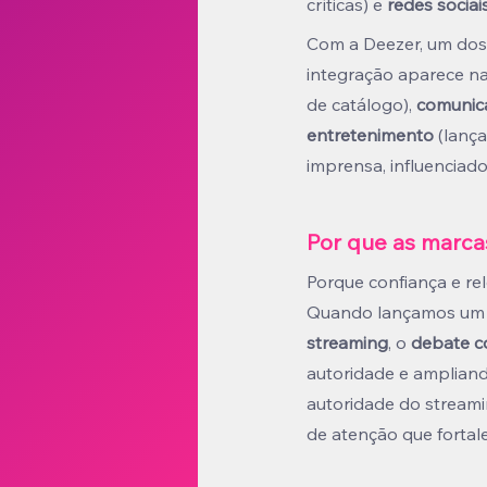
críticas) e 
redes sociai
Com a Deezer, um dos p
integração aparece n
de catálogo), 
comunica
entretenimento
 (lanç
imprensa, influenciado
Por que as marca
Porque confiança e r
Quando lançamos um fi
streaming
, o 
debate c
autoridade e ampliand
autoridade do streami
de atenção que fortal