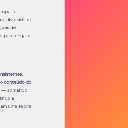
ropa, a 
ia, diversidade 
ções de 
do para engajar 
onsistentes
. 
 o 
conteúdo do 
os — somando 
çando a 
ram uma espiral 