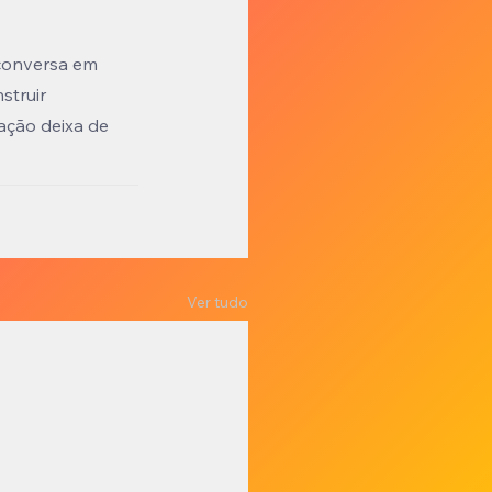
 conversa em 
struir 
ação deixa de 
Ver tudo